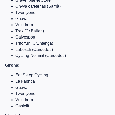
Gravel planet Store
Onyva cafeterias (Sarrià)
Twentyone
Guava
Velodrom
Trek (C/ Bailen)
Galvesport
Triforfun (C/Entença)
Labosch (Cardedeu)
Cycling No limit (Cardedeu)
Girona:
Eat Sleep Cycling
La Fabrica
Guava
Twentyone
Velodrom
Castelli